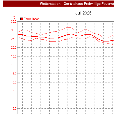
Wetterstation - Ger�tehaus Freiwillige Feuerwe